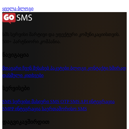
ყველა ბლოგი
სმს სერვისი მარტივი და ეფექტური კომუნიკაციისთვის.
500+ პარტნიორი კომპანია.
ნავიგაცია
მთავარი
ჩვენ შესახებ
პაკეტები
ბლოგი
კონტაქტი
ხშირად
დასმული კითხვები
სერვისები
SMS სერვისი
მასიური SMS
OTP SMS
API ინტეგრაცია
SMPP ინტეგრაცია
საერთაშორისო SMS
დაგვიკავშირდით